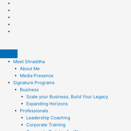
Skip
to
content
Meet Shraddha
About Me
Media Presence
Signature Programs
Business
Scale your Business, Build Your Legacy.​
Expanding Horizons
Professionals
Leadership Coaching
Corporate Training