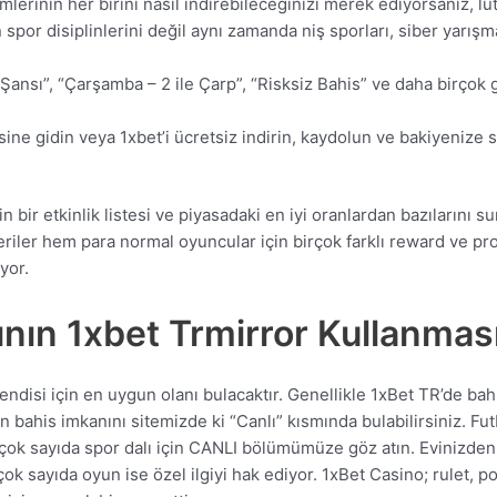
lerinin her birini nasıl indirebileceğinizi merek ediyorsanız, 
por disiplinlerini değil aynı zamanda niş sporları, siber yarışma
 Şansı”, “Çarşamba – 2 ile Çarp”, “Risksiz Bahis” ve daha birço
sine gidin veya 1xbet’i ücretsiz indirin, kaydolun ve bakiyeni
in bir etkinlik listesi ve piyasadaki en iyi oranlardan bazılarını 
iler hem para normal oyuncular için birçok farklı reward ve pro
yor.
ının 1xbet Trmirror Kullanma
ndisi için en uygun olanı bulacaktır. Genellikle 1xBet TR’de ba
çin bahis imkanını sitemizde ki “Canlı” kısmında bulabilirsiniz. F
ha çok sayıda spor dalı için CANLI bölümümüze göz atın. Evinizd
ok sayıda oyun ise özel ilgiyi hak ediyor. 1xBet Casino; rulet, 