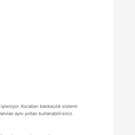
leniyor. Kuralları bankacılık sistemi
nılan aynı yolları kullanabilirsiniz.