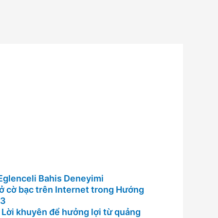
 Eglenceli Bahis Deneyimi
ở cờ bạc trên Internet trong Hướng
23
h: Lời khuyên để hưởng lợi từ quảng