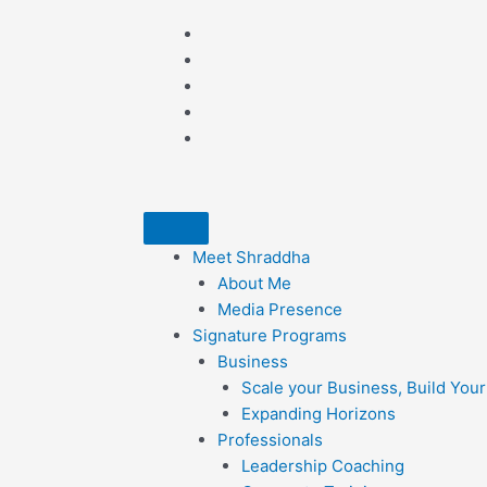
Meet Shraddha
About Me
Media Presence
Signature Programs
Business
Scale your Business, Build Your 
Expanding Horizons
Professionals
Leadership Coaching