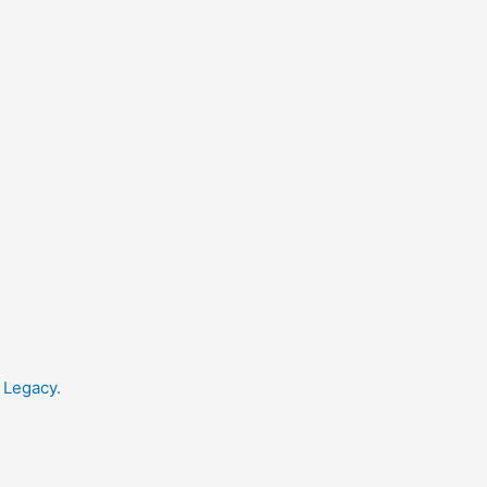
Legacy.​