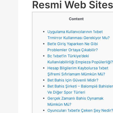
Resmi Web Sites
Content
Uygulama Kullanıcılarının 1xbet
Trmirror Kullanması Gerekiyor Mu?
Bet’e Giriş Yaparken Ne Gibi
Problemler Ortaya Çıkabilir?
Bc 1xbet’in Türkiye’deki
Kullanılabilirliği Empieza Popülerliği?
Hesap Bilgilerim Kaybolursa 1xbet
Şifremi Sıfırlamam Mümkün Mü?
Bet Bahis Için Güvenli Midir?
Bet Bahis Şirketi – Balompié Bahisler
Ve Diğer Spor Türleri
Gerçek Zamanlı Bahis Oynamak
Mümkün Mü?
Oyuncuları 1xbet’e Çeken Şey Nedir