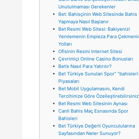
Unutulmaması Gerekenler
Bet: Bahisçinin Web Sitesinde Bahis
Yapmaya Nasıl Başlanır
Bet Resmi Web Sitesi: Bakiyenizi
Yenilemenin Empieza Para Çekmeni
Yolları
Ofisinin Resmi Internet Sitesi
Çevrimiçi Online Casino Bonusları
Bet’e Nasıl Para Yatırılır?
Bet Türkiye Sunulan Spor” “bahisleri
Piyasaları
Bet Mobil Uygulamasını, Kendi
Tercihinize Göre Özelleştirebilirsiniz
Bet Resmi Web Sitesinin Aynası
Canli Bahis Maç Esnasında Spor
Bahisleri
Bet Türkiye Değerli Oyunculularına
Sayfasından Neler Sunuyor?