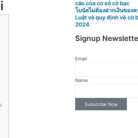
i
cáo của cơ sở cờ bạc
โบนัสไม่ต้องฝากเงินของคาส
Luật và quy định về cờ 
2024
Signup Newslette
Email
Name
Subscribe Now
i
?