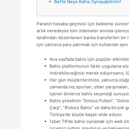
Bet’te Neye Bahis Oynayabilirim?
Paranın hesaba geçmesi için bekleme süresini
artık neredeyse tüm ödemeler anında işleniyor
tarafından düzenlenen banka transferleri bir i
için yalnızca para yatırmak için kullanılan aynı 
Ana sayfada bahis için popüler etkinlik
Bahis platformunun farklı uygulama sürü
indirebileceğinizi merek ediyorsanız, 
Her gün müşterilerimize, yalnızca olağan
zamanda niş sporları, siber yarışmaları,
içeren binlerce bahis seçeneği sunuyo
Bahis şirketinin “Golsüz Futbol”, “Günü
Çarp”, “Risksiz Bahis” ve daha birçok 
Türkiye’de büyük başarı elde ediyor.
1xbet TR’de bahis oynamak için web sit
ücretsiz indirin, kaydolun ve bakiyen