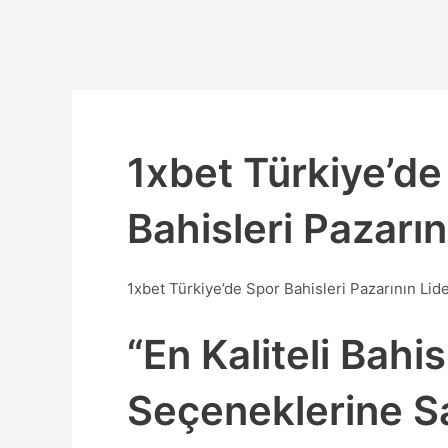
1xbet Türkiye’de
Bahisleri Pazarın
1xbet Türkiye’de Spor Bahisleri Pazarının Lide
“En Kaliteli Bahis
Seçeneklerine S