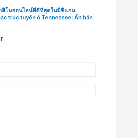
ิโนออนไลน์ที่ดีที่สุดในมิชิแกน
bạc trực tuyến ở Tennessee: Ấn bản
r