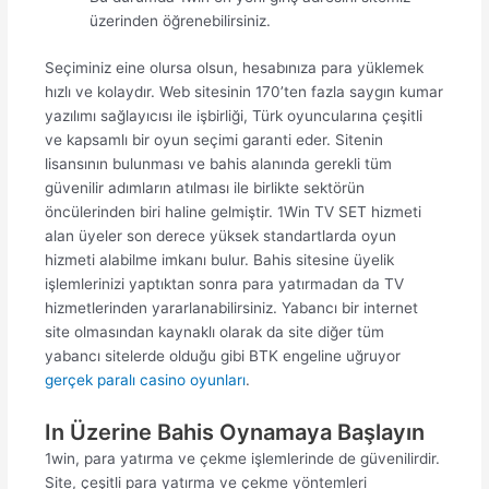
üzerinden öğrenebilirsiniz.
Seçiminiz eine olursa olsun, hesabınıza para yüklemek
hızlı ve kolaydır. Web sitesinin 170’ten fazla saygın kumar
yazılımı sağlayıcısı ile işbirliği, Türk oyuncularına çeşitli
ve kapsamlı bir oyun seçimi garanti eder. Sitenin
lisansının bulunması ve bahis alanında gerekli tüm
güvenilir adımların atılması ile birlikte sektörün
öncülerinden biri haline gelmiştir. 1Win TV SET hizmeti
alan üyeler son derece yüksek standartlarda oyun
hizmeti alabilme imkanı bulur. Bahis sitesine üyelik
işlemlerinizi yaptıktan sonra para yatırmadan da TV
hizmetlerinden yararlanabilirsiniz. Yabancı bir internet
site olmasından kaynaklı olarak da site diğer tüm
yabancı sitelerde olduğu gibi BTK engeline uğruyor
gerçek paralı casino oyunları
.
In Üzerine Bahis Oynamaya Başlayın
1win, para yatırma ve çekme işlemlerinde de güvenilirdir.
Site, çeşitli para yatırma ve çekme yöntemleri