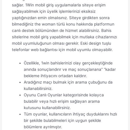
sağlar. 1Win mobil giriş uygulamalarla siteye erişim
sağlayabilmek için üyelik işlemlerinizi eksiksiz
yaptığınızdan emin olmalısınız. Siteye girdikten sonra
bilmediğiniz the woman türlü konu hakkında platformun
canlı destek bölümünden de hizmet alabilirsiniz. Bahis
sitelerine mobil giriş yapabilmek için mutlaka cihazlarınızı
mobil uyumluluğunun olması gerekir. Eski design tuşlu
telefonlar web bağlantısı için mobil uyumlu olmayabilir.
Özellikle, 1win bahislerinizi olay gerçekleştiğinde
anında sonuçlandırır ve maç sonuçlanana” “kadar
bekleme ihtiyacını ortadan kaldırır.
Aradığınız maçı bulmak için arama çubuğunu da
kullanabilirsiniz.
Oyunu Canlı Oyunlar kategorisinde kolayca
bulabilir veya hızlı erişim sağlayan arama
kutusunu kullanabilirsiniz.
Tüm oyunlar, kullanıcıların ihtiyaç duyduklarını hızlı
bir şekilde bulabilmeleri için uygun şekilde
bölümlere ayrılmıştır.