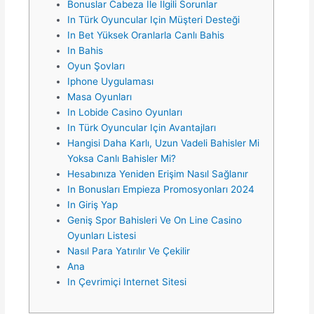
Bonuslar Cabeza Ile Ilgili Sorunlar
In Türk Oyuncular Için Müşteri Desteği
In Bet Yüksek Oranlarla Canlı Bahis
In Bahis
Oyun Şovları
Iphone Uygulaması
Masa Oyunları
In Lobide Casino Oyunları
In Türk Oyuncular Için Avantajları
Hangisi Daha Karlı, Uzun Vadeli Bahisler Mi
Yoksa Canlı Bahisler Mi?
Hesabınıza Yeniden Erişim Nasıl Sağlanır
In Bonusları Empieza Promosyonları 2024
In Giriş Yap
Geniş Spor Bahisleri Ve On Line Casino
Oyunları Listesi
Nasıl Para Yatırılır Ve Çekilir
Ana
In Çevrimiçi Internet Sitesi