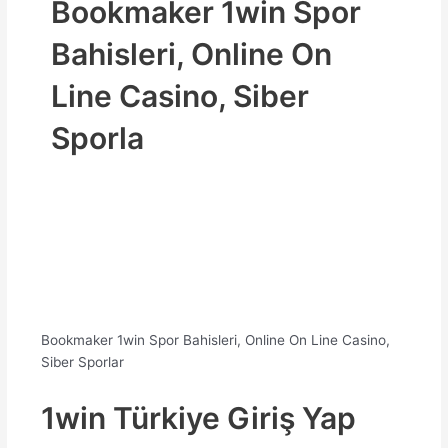
Bookmaker 1win Spor
Bahisleri, Online On
Line Casino, Siber
Sporla
Bookmaker 1win Spor Bahisleri, Online On Line Casino,
Siber Sporlar
1win Türkiye Giriş Yap