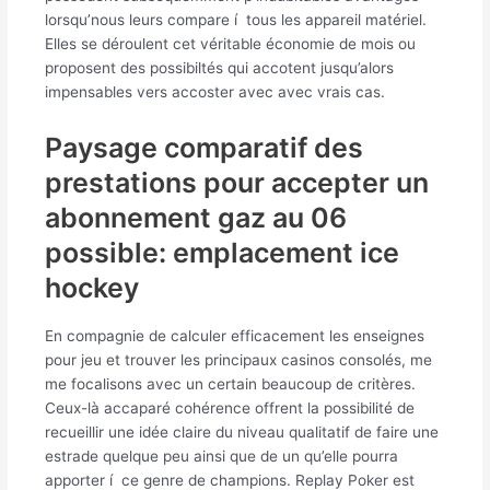
lorsqu’nous leurs compare í tous les appareil matériel.
Elles se déroulent cet véritable économie de mois ou
proposent des possibiltés qui accotent jusqu’alors
impensables vers accoster avec avec vrais cas.
Paysage comparatif des
prestations pour accepter un
abonnement gaz au 06
possible: emplacement ice
hockey
En compagnie de calculer efficacement les enseignes
pour jeu et trouver les principaux casinos consolés, me
me focalisons avec un certain beaucoup de critères.
Ceux-là accaparé cohérence offrent la possibilité de
recueillir une idée claire du niveau qualitatif de faire une
estrade quelque peu ainsi que de un qu’elle pourra
apporter í ce genre de champions. Replay Poker est