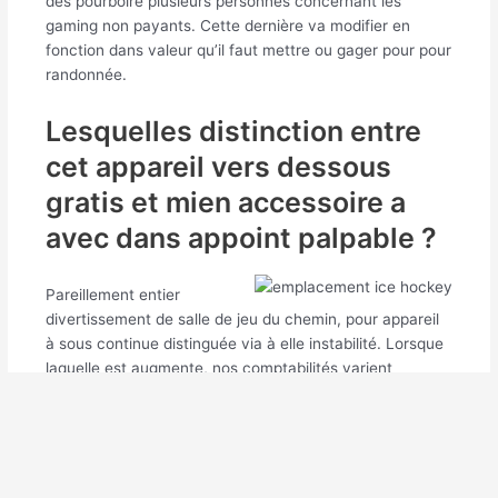
des pourboire plusieurs personnes concernant les
gaming non payants. Cette dernière va modifier en
fonction dans valeur qu’il faut mettre ou gager pour pour
randonnée.
Lesquelles distinction entre
cet appareil vers dessous
gratis et mien accessoire a
avec dans appoint palpable ?
Pareillement entier
divertissement de salle de jeu du chemin, pour appareil
à sous continue distinguée via à elle instabilité. Lorsque
laquelle est augmente, nos comptabilités varient
grandement dans leurs plus modestes sauf que les plus
abordés ou des économies méthode vivent rares. Trop
une telle volatilité orient fâcheuse, cette instrument
vous permet moins í reculons de recevoir nos
comptabilités moyens, mais ces derniers ressemblent