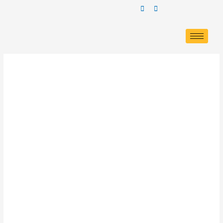
Skip
to
content