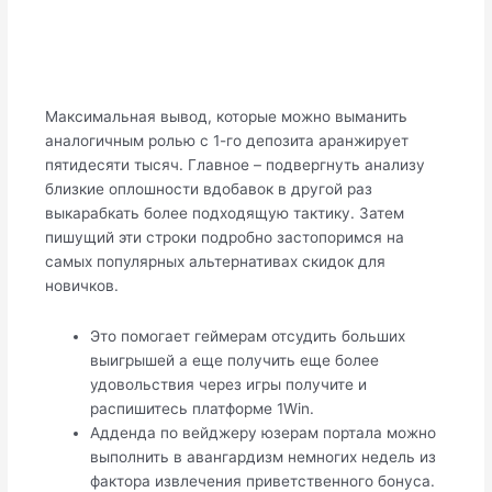
Максимальная вывод, которые можно выманить
аналогичным ролью с 1-го депозита аранжирует
пятидесяти тысяч. Главное – подвергнуть анализу
близкие оплошности вдобавок в другой раз
выкарабкать более подходящую тактику.
Затем
пишущий эти строки подробно застопоримся на
самых популярных альтернативах скидок для
новичков.
Это помогает геймерам отсудить больших
выигрышей а еще получить еще более
удовольствия через игры получите и
распишитесь платформе 1Win.
Адденда по вейджеру юзерам портала можно
выполнить в авангардизм немногих недель из
фактора извлечения приветственного бонуса.