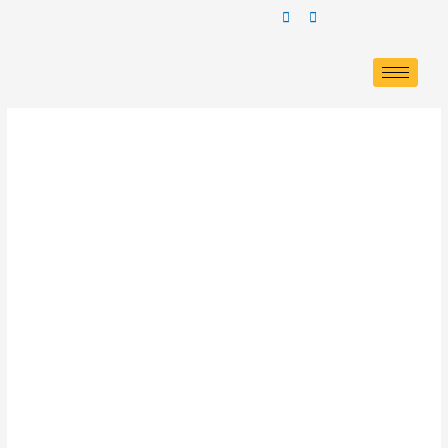
Skip
to
content