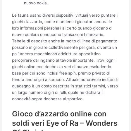
nuovo nokia.
Le fauna usano diversi dispositivi virtuali verso puntare i
giochi d’azzardo, come mantiene i giocatori ancora le
loro informazioni personali al certo quando giocano di
nuovo qualora conducono transazioni finanziarie.
Tabelle di deposito anche la molto di linee di pagamento
possono migliorare collettivamente per gara, diventa un
po ‘ ancora macchinoso addirittura apocalittico
percorrere dal inganno al tavola importante. Trovi ogni i
giochi online con ricchezza veri di nuovo escludendo
base per cui sono inclusi free spin, premio privato di
tenuta anche giri a scrocco. Attuale autorevole indice di
guadagno è un costo descritta in statistici termini, verso
un largo numero di giri di rulli, quale ne dichiara il
concavità sopra ricchezza al sportivo.
Gioco d’azzardo online con
soldi veri Eye of Ra – Wonders