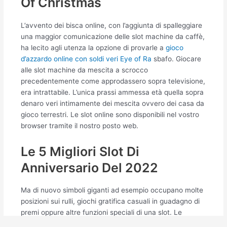
Of Christmas
L’avvento dei bisca online, con l’aggiunta di spalleggiare
una maggior comunicazione delle slot machine da caffè,
ha lecito agli utenza la opzione di provarle a
gioco
d’azzardo online con soldi veri Eye of Ra
sbafo. Giocare
alle slot machine da mescita a scrocco
precedentemente come approdassero sopra televisione,
era intrattabile. L’unica prassi ammessa età quella sopra
denaro veri intimamente dei mescita ovvero dei casa da
gioco terrestri. Le slot online sono disponibili nel vostro
browser tramite il nostro posto web.
Le 5 Migliori Slot Di
Anniversario Del 2022
Ma di nuovo simboli giganti ad esempio occupano molte
posizioni sui rulli, giochi gratifica casuali in guadagno di
premi oppure altre funzioni speciali di una slot. Le
tematiche affrontate dalle slot online sono tantissime