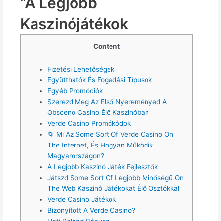
“A Legjobb
Kaszinójátékok
Content
Fizetési Lehetőségek
Együtthatók És Fogadási Típusok
Egyéb Promóciók
Szerezd Meg Az Első Nyereményed A
Obsceno Casino Élő Kaszinóban
Verde Casino Promókódok
🌀 Mi Az Some Sort Of Verde Casino On
The Internet, És Hogyan Működik
Magyarországon?
A Legjobb Kaszinó Játék Fejlesztők
Játszd Some Sort Of Legjobb Minőségű On
The Web Kaszinó Játékokat Élő Osztókkal
Verde Casino Játékok
Bizonyított A Verde Casino?