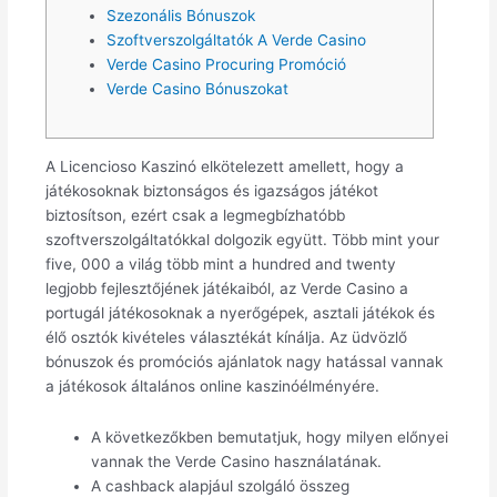
Szezonális Bónuszok
Szoftverszolgáltatók A Verde Casino
Verde Casino Procuring Promóció
Verde Casino Bónuszokat
A Licencioso Kaszinó elkötelezett amellett, hogy a
játékosoknak biztonságos és igazságos játékot
biztosítson, ezért csak a legmegbízhatóbb
szoftverszolgáltatókkal dolgozik együtt. Több mint your
five, 000 a világ több mint a hundred and twenty
legjobb fejlesztőjének játékaiból, az Verde Casino a
portugál játékosoknak a nyerőgépek, asztali játékok és
élő osztók kivételes választékát kínálja. Az üdvözlő
bónuszok és promóciós ajánlatok nagy hatással vannak
a játékosok általános online kaszinóélményére.
A következőkben bemutatjuk, hogy milyen előnyei
vannak the Verde Casino használatának.
A cashback alapjául szolgáló összeg