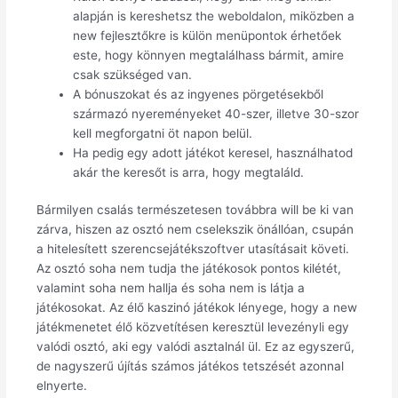
alapján is kereshetsz the weboldalon, miközben a
new fejlesztőkre is külön menüpontok érhetőek
este, hogy könnyen megtalálhass bármit, amire
csak szükséged van.
A bónuszokat és az ingyenes pörgetésekből
származó nyereményeket 40-szer, illetve 30-szor
kell megforgatni öt napon belül.
Ha pedig egy adott játékot keresel, használhatod
akár the keresőt is arra, hogy megtaláld.
Bármilyen csalás természetesen továbbra will be ki van
zárva, hiszen az osztó nem cselekszik önállóan, csupán
a hitelesített szerencsejátékszoftver utasításait követi.
Az osztó soha nem tudja the játékosok pontos kilétét,
valamint soha nem hallja és soha nem is látja a
játékosokat. Az élő kaszinó játékok lényege, hogy a new
játékmenetet élő közvetítésen keresztül levezényli egy
valódi osztó, aki egy valódi asztalnál ül. Ez az egyszerű,
de nagyszerű újítás számos játékos tetszését azonnal
elnyerte.