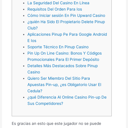
La Seguridad Del Casino En Línea
Requisitos Del Orden Para Ios
Cómo Iniciar ​sesión En P​in Upward Casino
¿quién Ha Sido El Propietario Delete Pinup
Club?
Aplicaciones Pinup Pe Para Google Android
E Ios
Soporte Técnico En Pinup Casino
Pin Up On Line Casino: Bonos Y Códigos
Promocionales Para El Primer Depósito
Detalles Más Destacados Sobre Pinup
Casino
Quiero Ser Miembro Del Sitio Para
Apuestas Pin-up, ¿es Obligatorio Usar El
Cedula?
¿qué Diferencia Al Online Casino Pin-up De
Sus Competidores?
Es gracias an esto que este jugador no se puede