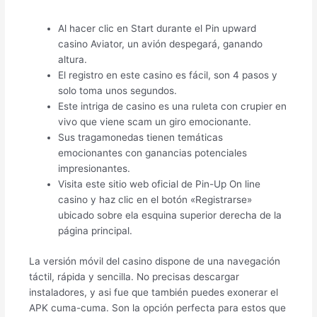
Al hacer clic en Start durante el Pin upward
casino Aviator, un avión despegará, ganando
altura.
El registro en este casino es fácil, son 4 pasos y
solo toma unos segundos.
Este intriga de casino es una ruleta con crupier en
vivo que viene scam un giro emocionante.
Sus tragamonedas tienen temáticas
emocionantes con ganancias potenciales
impresionantes.
Visita este sitio web oficial de Pin-Up On line
casino y haz clic en el botón «Registrarse»
ubicado sobre ela esquina superior derecha de la
página principal.
La versión móvil del casino dispone de una navegación
táctil, rápida y sencilla. No precisas descargar
instaladores, y asi fue que también puedes exonerar el
APK cuma-cuma. Son la opción perfecta para estos que