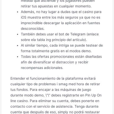
medida que asciende y los jugadores pueden
retirar tus apuestas en cualquier momento.
Además, no hay lugar a dudas que el casino para
iOS muestra entre los más seguros ya que no es
imprecindible descargar la aplicación en fuentes
desconocidas.
También debes usar el bot de Telegram (enlace
sobre ela tabla ing principio del artículo).
Al similar tiempo, cada intriga se puede testear de
forma totalmente gratis en el modos demo.
Todas las ofertas promocionales están diseñadas
afin de diversificar el distraccion y recibir
recompensas adicionales.
Entender el funcionamiento de la plataforma evitará
cualquier tipo de problemas i smag med hora de retirar
tus fondos. Para encajar a las máquinas de juego
durante modo demo, \”\” debes registrarte en Pin Up On
line casino. Para eliminar su cuenta, debes ponerte en
contacto con el servicio de asistencia. Tenga durante
cuenta que después de eso, simply no podrá restaurar