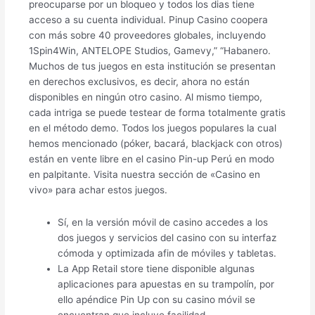
preocuparse por un bloqueo y todos los dias tiene
acceso a su cuenta individual. Pinup Casino coopera
con más sobre 40 proveedores globales, incluyendo
1Spin4Win, ANTELOPE Studios, Gamevy,” “Habanero.
Muchos de tus juegos en esta institución se presentan
en derechos exclusivos, es decir, ahora no están
disponibles en ningún otro casino. Al mismo tiempo,
cada intriga se puede testear de forma totalmente gratis
en el método demo. Todos los juegos populares la cual
hemos mencionado (póker, bacará, blackjack con otros)
están en vente libre en el casino Pin-up Perú en modo
en palpitante. Visita nuestra sección de «Casino en
vivo» para achar estos juegos.
Sí, en la versión móvil de casino accedes a los
dos juegos y servicios del casino con su interfaz
cómoda y optimizada afin de móviles y tabletas.
La App Retail store tiene disponible algunas
aplicaciones para apuestas en su trampolín, por
ello apéndice Pin Up con su casino móvil se
encuentran que incluye facilidad.