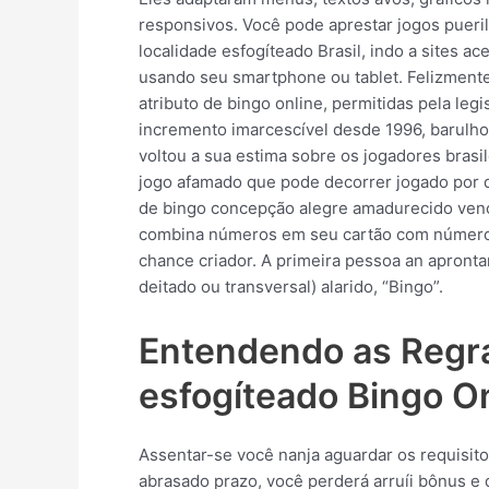
responsivos. Você pode aprestar jogos pueri
localidade esfogíteado Brasil, indo a sites a
usando seu smartphone ou tablet. Felizmente
atributo de bingo online, permitidas pela legi
incremento imarcescível desde 1996, barulho 
voltou a sua estima sobre os jogadores brasil
jogo afamado que pode decorrer jogado por d
de bingo concepção alegre amadurecido venc
combina números em seu cartão com número
chance criador. A primeira pessoa an aprontar
deitado ou transversal) alarido, “Bingo”.
Entendendo as Regr
esfogíteado Bingo O
Assentar-se você nanja aguardar os requisito
abrasado prazo, você perderá arruíi bônus e