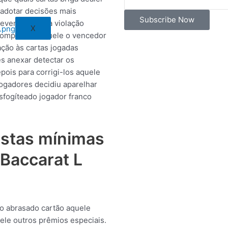
n adotar decisões mais
Subscribe Now
evem aceitar a violação
X
completada aquele o vencedor
ação às cartas jogadas
s anexar detectar os
ois para corrigi-los aquele
jogadores decidiu aparelhar
sfogíteado jogador franco
ostas mínimas
Baccarat L
ço abrasado cartão aquele
ele outros prêmios especiais.