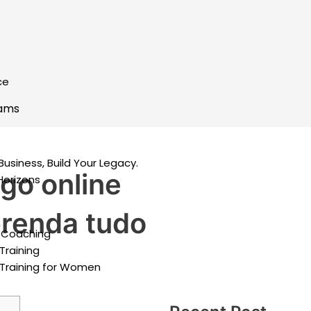
ce
rams
Business, Build Your Legacy.​
go online
Horizons
prenda tudo
 Coaching
Training
Training for Women