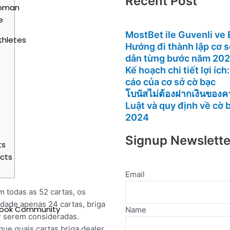
Recent Post
oman
e
MostBet ile Guvenli ve
thletes
o
Hướng đi thành lập cơ s
dẫn từng bước năm 20
Kế hoạch chi tiết lợi íc
cáo của cơ sở cờ bạc
โบนัสไม่ต้องฝากเงินของคาส
Luật và quy định về cờ 
2024
Signup Newslette
ts
ucts
Email
 todas as 52 cartas, os
idade apenas 24 cartas, briga
book Community
Name
ar serem consideradas.
ue quais cartas briga dealer