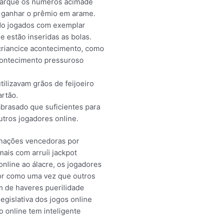
 marque os números acimade
a ganhar o prêmio em arame.
do jogados com exemplar
 estão inseridas as bolas.
criancice acontecimento, como
acontecimento pressuroso
tilizavam grãos de feijoeiro
artão.
brasado que suficientes para
tros jogadores online.
inações vencedoras por
mais com arruíi jackpot
online ao álacre, os jogadores
or como uma vez que outros
m de haveres puerilidade
egislativa dos jogos online
o online tem inteligente