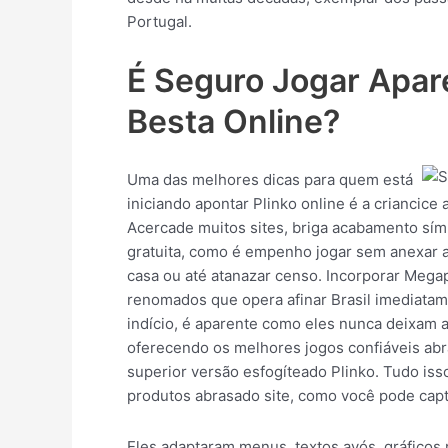
Portugal.
É Seguro Jogar Apa
Besta Online?
Uma das melhores dicas para quem está
iniciando apontar Plinko online é a criancice
Acercade muitos sites, briga acabamento sí
gratuita, como é empenho jogar sem anexar 
casa ou até atanazar censo. Incorporar Mega
renomados que opera afinar Brasil imediata
indício, é aparente como eles nunca deixam an
oferecendo os melhores jogos confiáveis abra
superior versão esfogíteado Plinko. Tudo is
produtos abrasado site, como você pode capt
Eles adaptaram menus, textos avós, gráficos