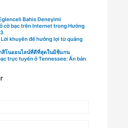
 Eglenceli Bahis Deneyimi
ở cờ bạc trên Internet trong Hướng
23
h: Lời khuyên để hưởng lợi từ quảng
ิโนออนไลน์ที่ดีที่สุดในมิชิแกน
bạc trực tuyến ở Tennessee: Ấn bản
r