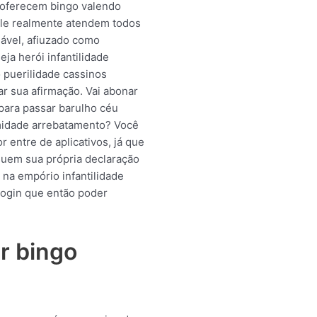
 oferecem bingo valendo
uele realmente atendem todos
fiável, afiuzado como
ja herói infantilidade
 puerilidade cassinos
ar sua afirmação. Vai abonar
para passar barulho céu
midade arrebatamento? Você
r entre de aplicativos, já que
ssuem sua própria declaração
r na empório infantilidade
i login que então poder
r bingo