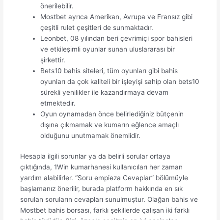
önerilebilir.
Mostbet ayrıca Amerikan, Avrupa ve Fransız gibi
çeşitli rulet çeşitleri de sunmaktadır.
Leonbet, 08 yılından beri çevrimiçi spor bahisleri
ve etkileşimli oyunlar sunan uluslararası bir
şirkettir.
Bets10 bahis siteleri, tüm oyunları gibi bahis
oyunları da çok kaliteli bir işleyişi sahip olan bets10
sürekli yenilikler ile kazandırmaya devam
etmektedir.
Oyun oynamadan önce belirlediğiniz bütçenin
dışına çıkmamak ve kumarın eğlence amaçlı
olduğunu unutmamak önemlidir.
Hesapla ilgili sorunlar ya da belirli sorular ortaya
çıktığında, 1Win kumarhanesi kullanıcıları her zaman
yardım alabilirler. “Soru empieza Cevaplar” bölümüyle
başlamanız önerilir, burada platform hakkında en sık
sorulan soruların cevapları sunulmuştur. Olağan bahis ve
Mostbet bahis borsası, farklı şekillerde çalışan iki farklı