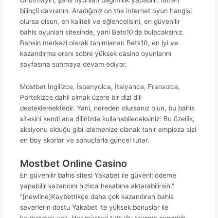
Unutmayın, şans oyunları bağımlılık yapabilir, lütfen
bilinçli davranın. Aradığınız on the internet oyun hangisi
olursa olsun, en kaliteli ve eğlencelisini, en güvenilir
bahis oyunları sitesinde, yani Bets10’da bulacaksınız.
Bahsin merkezi olarak tanımlanan Bets10, en iyi ve
kazandırma oranı sobre yüksek casino oyunlarını
sayfasına sunmaya devam ediyor.
Mostbet İngilizce, İspanyolca, İtalyanca, Fransızca,
Portekizce dahil olmak üzere bir dizi dili
desteklemektedir. Yani, nereden olursanız olun, bu bahis
sitesini kendi ana dilinizde kullanabileceksiniz. Bu özellik,
aksiyonu olduğu gibi izlemenize olanak tanır empieza sizi
en boy skorlar ve sonuçlarla güncel tutar.
Mostbet Online Casino
En güvenilir bahis sitesi Yakabet ile güvenli ödeme
yapabilir kazancını hızlıca hesabına aktarabilirsin.”
“[newline]Kaybettikçe daha çok kazandıran bahis
severlerin dostu Yakabet ‘te yüksek bonuslar ile
kaybetmek yok. Her müşteri tuttuğu takımın oynadığı