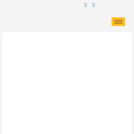
Skip
to
content