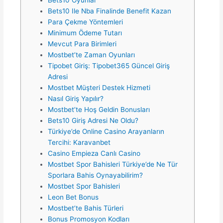
Bets10 Oyunlar
Bets10 Ile Nba Finalinde Benefit Kazan
Para Çekme Yöntemleri
Minimum Ödeme Tutarı
Mevcut Para Birimleri
Mostbet’te Zaman Oyunları
Tipobet Giriş: Tipobet365 Güncel Giriş
Adresi
Mostbet Müşteri Destek Hizmeti
Nasıl Giriş Yapılır?
Mostbet’te Hoş Geldin Bonusları
Bets10 Giriş Adresi Ne Oldu?
Türkiye’de Online Casino Arayanların
Tercihi: Karavanbet
Casino Empieza Canlı Casino
Mostbet Spor Bahisleri Türkiye’de Ne Tür
Sporlara Bahis Oynayabilirim?
Mostbet Spor Bahisleri
Leon Bet Bonus
Mostbet’te Bahis Türleri
Bonus Promosyon Kodları