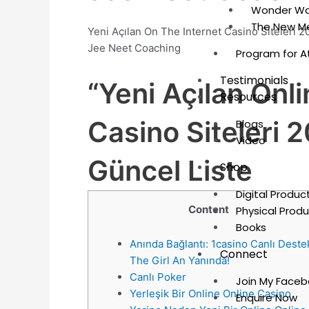
Wonder W
The New M
Yeni Açılan On The Internet Casino Siteleri 20
Jee Neet Coaching
Program for A
Testimonials
“Yeni Açılan Onl
Resources
Casino Siteleri 
Blogs
Video
Güncel Liste
Shop
Digital Produc
Content
Physical Prod
Books
Anında Bağlantı: 1casino Canlı Deste
Connect
The Girl An Yanında!
Canlı Poker
Join My Face
Yerleşik Bir Online Online Casino
Enquire Now