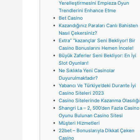
Yerelleştirmesini Empieza Oyun
Trendlerini Enhance Etme
Bet Casino
Kazandığınız Paraları Canlı Bahisten
Nasıl Çekersiniz?
Extra” “kazançlar Seni Bekliyor! Bir
Casino Bonuslarını Hemen İncele!
Büyük Zaferler Seni Bekliyor: En İyi
Slot Oyunları!
Ne Sıklıkla Yeni Casinolar
Duyurulmaktadır?
Yabancı Ve Türkiye’deki Durante İyi
Casino Siteleri 2023
Casino Sitelerinde Kazanma Olasılığı
Shangri La – 2, 500’den Fazla Casino
Oyunu Bulunan Casino Sitesi
Müşteri Hizmetleri
22bet – Bonuslarıyla Dikkat Çeken
Casino