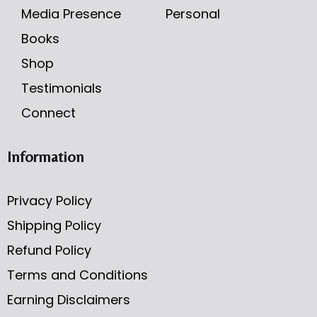
Media Presence
Personal
Books
Shop
Testimonials
Connect
Information
Privacy Policy
Shipping Policy
Refund Policy
Terms and Conditions
Earning Disclaimers