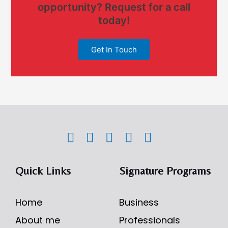
opportunity? Request for a call
today!
Get In Touch
Quick Links
Signature Programs
Home
Business
About me
Professionals